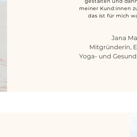
gestalten und dann
meiner Kund:innen z
das ist für mich w
Jana Ma
Mitgründerin, E
Yoga- und Gesundh