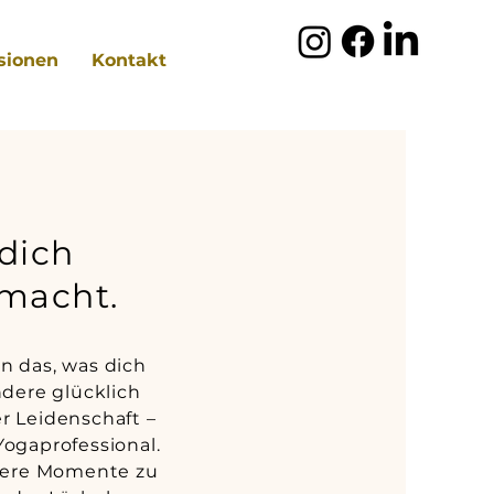
sionen
Kontakt
dich
 macht.
n das, was dich
andere glücklich
r Leidenschaft –
Yogaprofessional.
ndere Momente zu