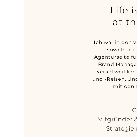
Life i
at t
Ich war in den 
sowohl auf
Agenturseite f
Brand Manage
verantwortlich.
und -Reisen. Un
mit den 
C
Mitgründer &
Strategie