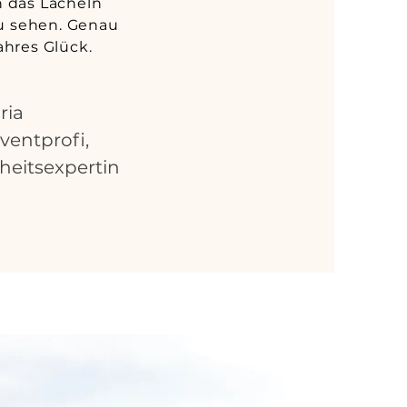
 das Lächeln
u sehen. Genau
ahres Glück.
ria
ventprofi,
eitsexpertin