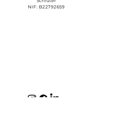
Schlüter
NIF: B22792659
Sol Events Mallorca
eine Marke der