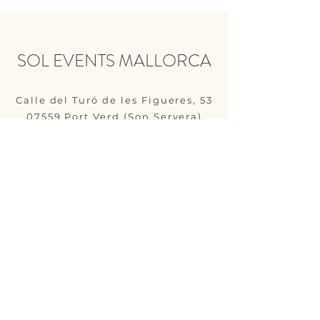
SOL EVENTS MALLORCA
Calle del Turó de les Figueres, 53
07559 Port Verd (Son Servera)
Islas Baleares, España
Tel.:
+49 172 2752125
‬;
+34 603
369 809
info@sol-events-mallorca.com